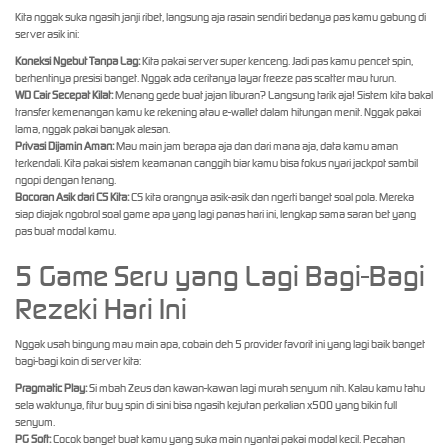
Kita nggak suka ngasih janji ribet, langsung aja rasain sendiri bedanya pas kamu gabung di
server asik ini:
Koneksi Ngebut Tanpa Lag:
Kita pakai server super kenceng. Jadi pas kamu pencet spin,
berhentinya presisi banget. Nggak ada ceritanya layar freeze pas scatter mau turun.
WD Cair Secepat Kilat:
Menang gede buat jajan liburan? Langsung tarik aja! Sistem kita bakal
transfer kemenangan kamu ke rekening atau e-wallet dalam hitungan menit. Nggak pakai
lama, nggak pakai banyak alesan.
Privasi Dijamin Aman:
Mau main jam berapa aja dan dari mana aja, data kamu aman
terkendali. Kita pakai sistem keamanan canggih biar kamu bisa fokus nyari jackpot sambil
ngopi dengan tenang.
Bocoran Asik dari CS Kita:
CS kita orangnya asik-asik dan ngerti banget soal pola. Mereka
siap diajak ngobrol soal game apa yang lagi panas hari ini, lengkap sama saran bet yang
pas buat modal kamu.
5 Game Seru yang Lagi Bagi-Bagi
Rezeki Hari Ini
Nggak usah bingung mau main apa, cobain deh 5 provider favorit ini yang lagi baik banget
bagi-bagi koin di server kita:
Pragmatic Play:
Si mbah Zeus dan kawan-kawan lagi murah senyum nih. Kalau kamu tahu
sela waktunya, fitur buy spin di sini bisa ngasih kejutan perkalian x500 yang bikin full
senyum.
PG Soft:
Cocok banget buat kamu yang suka main nyantai pakai modal kecil. Pecahan