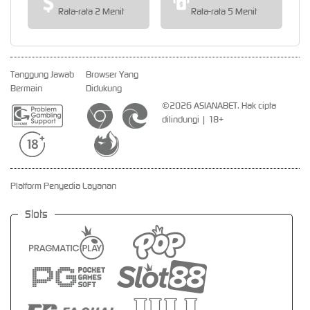
Rata-rata 2 Menit
Rata-rata 5 Menit
Tanggung Jawab
Browser Yang
Bermain
Didukung
©2026 ASIANABET. Hak cipta
dilindungi | 18+
Platform Penyedia Layanan
Slots