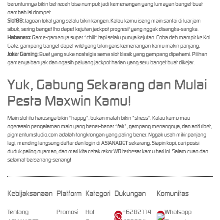
beruntunnya bikin bet receh bisa numpuk jadi kemenangan yang lumayan banget buat
nambah isi dompet.
Slot88:
Jagoan lokal yang selalu bikin kangen. Kalau kamu iseng main santai di luar jam
sibuk, sering banget lho dapet kejutan jackpot progresif yang nggak disangka-sangka.
Habanero:
Game-gamenya super *chill* tapi selalu punya kejutan. Coba deh mampir ke Koi
Gate, gampang banget dapet wild yang bikin garis kemenangan kamu makin panjang.
Joker Gaming:
Buat yang suka nostalgia sama slot klasik yang gampang dipahami. Pilihan
gamenya banyak dan ngasih peluang jackpot harian yang seru banget buat dikejar.
Yuk, Gabung Sekarang dan Mulai
Pesta Maxwin Kamu!
Main slot itu harusnya bikin *happy*, bukan malah bikin *stress*. Kalau kamu mau
ngerasain pengalaman main yang bener-bener *fair*, gampang menangnya, dan anti ribet,
pigmentumstudio.com adalah tongkrongan yang paling bener. Nggak usah mikir panjang
lagi, mending langsung daftar dan login di ASIANABET sekarang. Siapin kopi, cari posisi
duduk paling nyaman, dan mari kita cetak rekor WD terbesar kamu hari ini. Salam cuan dan
selamat bersenang-senang!
Kebijaksanaan
Platform
Kategori
Dukungan
Komunitas
Tentang
Promosi
Hot
+6282114
Whatsapp