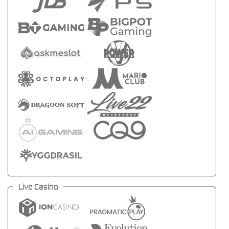
Live Casino