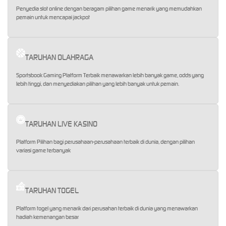
Penyedia slot online dengan beragam pilihan game menarik yang memudahkan
pemain untuk mencapai jackpot
TARUHAN OLAHRAGA
Sportsbook Gaming Platform Terbaik menawarkan lebih banyak game, odds yang
lebih tinggi, dan menyediakan pilihan yang lebih banyak untuk pemain.
TARUHAN LIVE KASINO
Platform Pilihan bagi perusahaan-perusahaan terbaik di dunia, dengan pilihan
variasi game terbanyak
TARUHAN TOGEL
Platform togel yang menarik dari perusahan terbaik di dunia yang menawarkan
hadiah kemenangan besar