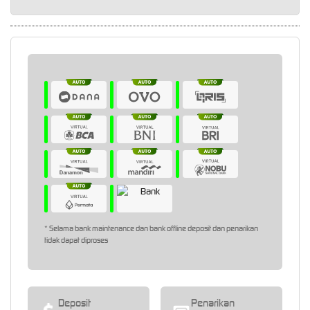
* Selama bank maintenance dan bank offline deposit dan penarikan
tidak dapat diproses
Deposit
Penarikan