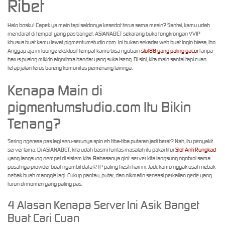
Ribet
Halo bosku! Capek ya main tapi saldonya kesedot terus sama mesin? Santai, kamu udah
mendarat di tempat yang pas banget. ASIANABET sekarang buka tongkrongan VVIP
khusus buat kamu lewat pigmentumstudio.com. Ini bukan sekadar web buat login biasa, lho.
Anggap aja ini lounge eksklusif tempat kamu bisa nyobain
slot88 yang paling gacor
tanpa
harus pusing mikirin algoritma bandar yang suka iseng. Di sini, kita main santai tapi cuan
tetap jalan terus bareng komunitas pemenang lainnya.
Kenapa Main di
pigmentumstudio.com Itu Bikin
Tenang?
Sering ngerasa pas lagi seru-serunya spin eh tiba-tiba putaran jadi berat? Nah, itu penyakit
server lama. Di ASIANABET, kita udah basmi tuntas masalah itu pakai fitur
Slot Anti Rungkad
yang langsung nempel di sistem kita. Bahasanya gini: server kita langsung ngobrol sama
pusatnya provider buat ngambil data RTP paling fresh hari ini. Jadi, kamu nggak usah nebak-
nebak buah manggis lagi. Cukup pantau, putar, dan nikmatin sensasi perkalian gede yang
turun di momen yang paling pas.
4 Alasan Kenapa Server Ini Asik Banget
Buat Cari Cuan