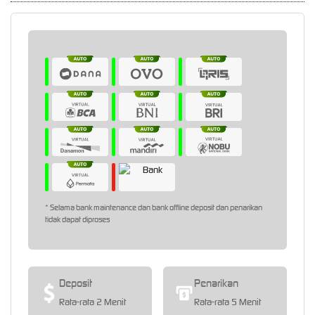
* Selama bank maintenance dan bank offline deposit dan penarikan
tidak dapat diproses
Deposit
Penarikan
Rata-rata 2 Menit
Rata-rata 5 Menit