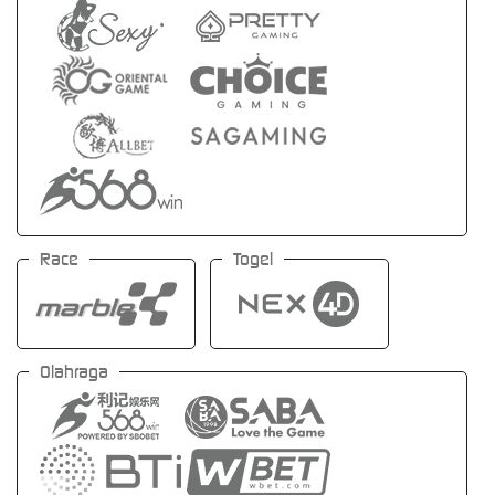
Race
Togel
Olahraga