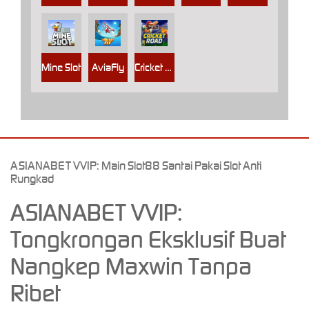
Mine Slot
AviaFly
Cricket Road
ASIANABET VVIP: Main Slot88 Santai Pakai Slot Anti
Rungkad
ASIANABET VVIP:
Tongkrongan Eksklusif Buat
Nangkep Maxwin Tanpa
Ribet