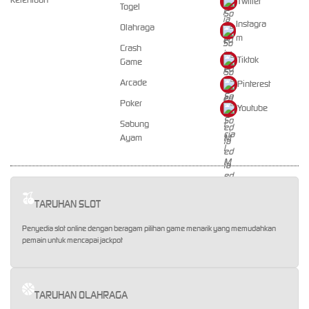
Twitter
Togel
Instagra
Olahraga
m
Crash
Tiktok
Game
Arcade
Pinterest
Poker
Youtube
Sabung
Ayam
TARUHAN SLOT
Penyedia slot online dengan beragam pilihan game menarik yang memudahkan
pemain untuk mencapai jackpot
TARUHAN OLAHRAGA