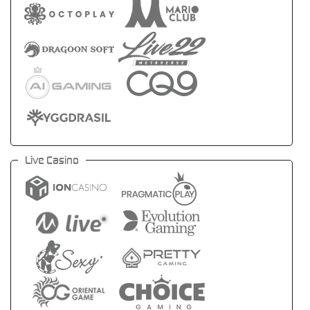
Live Casino