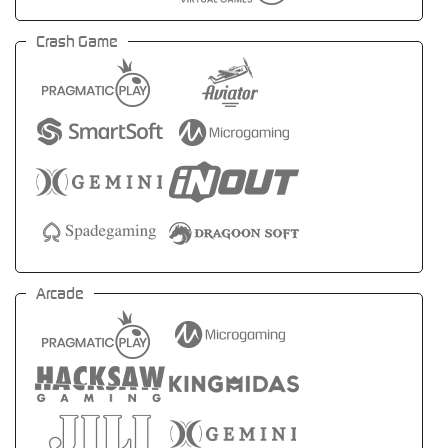
Crash Game
Arcade