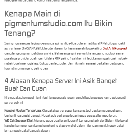
tetap jalan terus bareng komunitas pemenang lainnya.
Kenapa Main di
pigmentumstudio.com Itu Bikin
Tenang?
Sering ngerasa pas lagi seru-serunya spin eh tiba-tiba putaran jadi berat? Nah, itu penyakit
server lama. Di ASIANABET, kita udah basmi tuntas masalah itu pakai fitur
Slot Anti Rungkad
yang langsung nempel di sistem kita. Bahasanya gini: server kita langsung ngobrol sama
pusatnya provider buat ngambil data RTP paling fresh hari ini. Jadi, kamu nggak usah nebak-
nebak buah manggis lagi. Cukup pantau, putar, dan nikmatin sensasi perkalian gede yang
turun di momen yang paling pas.
4 Alasan Kenapa Server Ini Asik Banget
Buat Cari Cuan
Kita nggak suka ngasih janji ribet, langsung aja rasain sendiri bedanya pas kamu gabung di
server asik ini:
Koneksi Ngebut Tanpa Lag:
Kita pakai server super kenceng. Jadi pas kamu pencet spin,
berhentinya presisi banget. Nggak ada ceritanya layar freeze pas scatter mau turun.
WD Cair Secepat Kilat:
Menang gede buat jajan liburan? Langsung tarik aja! Sistem kita bakal
transfer kemenangan kamu ke rekening atau e-wallet dalam hitungan menit. Nggak pakai
lama, nggak pakai banyak alesan.