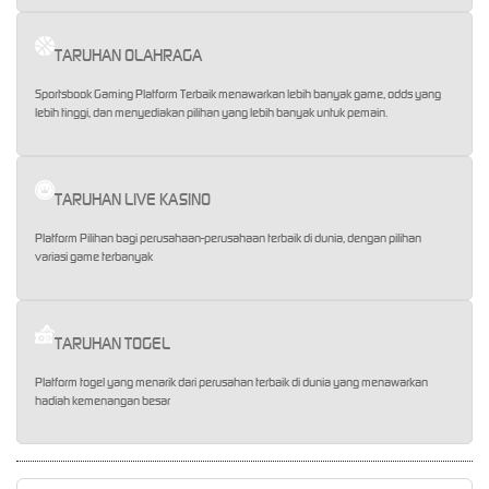
TARUHAN OLAHRAGA
Sportsbook Gaming Platform Terbaik menawarkan lebih banyak game, odds yang
lebih tinggi, dan menyediakan pilihan yang lebih banyak untuk pemain.
TARUHAN LIVE KASINO
Platform Pilihan bagi perusahaan-perusahaan terbaik di dunia, dengan pilihan
variasi game terbanyak
TARUHAN TOGEL
Platform togel yang menarik dari perusahan terbaik di dunia yang menawarkan
hadiah kemenangan besar