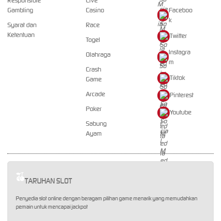
Responsible
Live
Gambling
Casino
Faceboo
k
Syarat dan
Race
Ketentuan
Twitter
Togel
Instagra
Olahraga
m
Crash
Tiktok
Game
Arcade
Pinterest
Poker
Youtube
Sabung
Ayam
TARUHAN SLOT
Penyedia slot online dengan beragam pilihan game menarik yang memudahkan
pemain untuk mencapai jackpot