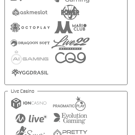
Live Casino