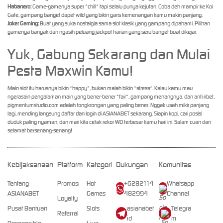
Habanero:
Game-gamenya super *chill* tapi selalu punya kejutan. Coba deh mampir ke Koi
Gate, gampang banget dapet wild yang bikin garis kemenangan kamu makin panjang.
Joker Gaming:
Buat yang suka nostalgia sama slot klasik yang gampang dipahami. Pilihan
gamenya banyak dan ngasih peluang jackpot harian yang seru banget buat dikejar.
Yuk, Gabung Sekarang dan Mulai
Pesta Maxwin Kamu!
Main slot itu harusnya bikin *happy*, bukan malah bikin *stress*. Kalau kamu mau
ngerasain pengalaman main yang bener-bener *fair*, gampang menangnya, dan anti ribet,
pigmentumstudio.com adalah tongkrongan yang paling bener. Nggak usah mikir panjang
lagi, mending langsung daftar dan login di ASIANABET sekarang. Siapin kopi, cari posisi
duduk paling nyaman, dan mari kita cetak rekor WD terbesar kamu hari ini. Salam cuan dan
selamat bersenang-senang!
Kebijaksanaan
Platform
Kategori
Dukungan
Komunitas
Tentang
Promosi
Hot
+6282114
Whatsapp
ASIANABET
Games
482994
Channel
Loyalty
Pusat Bantuan
Slots
asianabet
Telegra
Referral
id
m