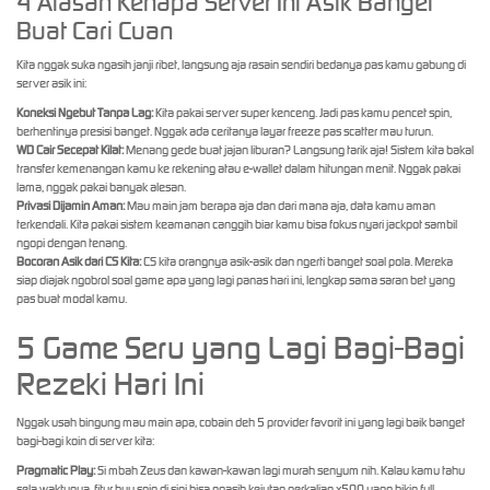
4 Alasan Kenapa Server Ini Asik Banget
Buat Cari Cuan
Kita nggak suka ngasih janji ribet, langsung aja rasain sendiri bedanya pas kamu gabung di
server asik ini:
Koneksi Ngebut Tanpa Lag:
Kita pakai server super kenceng. Jadi pas kamu pencet spin,
berhentinya presisi banget. Nggak ada ceritanya layar freeze pas scatter mau turun.
WD Cair Secepat Kilat:
Menang gede buat jajan liburan? Langsung tarik aja! Sistem kita bakal
transfer kemenangan kamu ke rekening atau e-wallet dalam hitungan menit. Nggak pakai
lama, nggak pakai banyak alesan.
Privasi Dijamin Aman:
Mau main jam berapa aja dan dari mana aja, data kamu aman
terkendali. Kita pakai sistem keamanan canggih biar kamu bisa fokus nyari jackpot sambil
ngopi dengan tenang.
Bocoran Asik dari CS Kita:
CS kita orangnya asik-asik dan ngerti banget soal pola. Mereka
siap diajak ngobrol soal game apa yang lagi panas hari ini, lengkap sama saran bet yang
pas buat modal kamu.
5 Game Seru yang Lagi Bagi-Bagi
Rezeki Hari Ini
Nggak usah bingung mau main apa, cobain deh 5 provider favorit ini yang lagi baik banget
bagi-bagi koin di server kita:
Pragmatic Play:
Si mbah Zeus dan kawan-kawan lagi murah senyum nih. Kalau kamu tahu
sela waktunya, fitur buy spin di sini bisa ngasih kejutan perkalian x500 yang bikin full