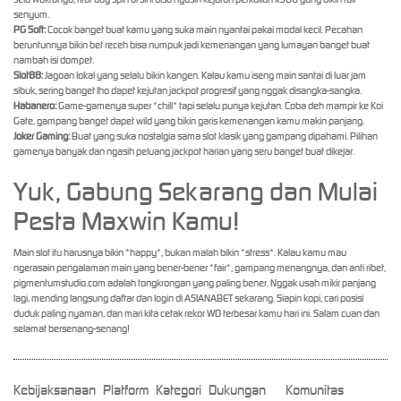
senyum.
PG Soft:
Cocok banget buat kamu yang suka main nyantai pakai modal kecil. Pecahan
beruntunnya bikin bet receh bisa numpuk jadi kemenangan yang lumayan banget buat
nambah isi dompet.
Slot88:
Jagoan lokal yang selalu bikin kangen. Kalau kamu iseng main santai di luar jam
sibuk, sering banget lho dapet kejutan jackpot progresif yang nggak disangka-sangka.
Habanero:
Game-gamenya super *chill* tapi selalu punya kejutan. Coba deh mampir ke Koi
Gate, gampang banget dapet wild yang bikin garis kemenangan kamu makin panjang.
Joker Gaming:
Buat yang suka nostalgia sama slot klasik yang gampang dipahami. Pilihan
gamenya banyak dan ngasih peluang jackpot harian yang seru banget buat dikejar.
Yuk, Gabung Sekarang dan Mulai
Pesta Maxwin Kamu!
Main slot itu harusnya bikin *happy*, bukan malah bikin *stress*. Kalau kamu mau
ngerasain pengalaman main yang bener-bener *fair*, gampang menangnya, dan anti ribet,
pigmentumstudio.com adalah tongkrongan yang paling bener. Nggak usah mikir panjang
lagi, mending langsung daftar dan login di ASIANABET sekarang. Siapin kopi, cari posisi
duduk paling nyaman, dan mari kita cetak rekor WD terbesar kamu hari ini. Salam cuan dan
selamat bersenang-senang!
Kebijaksanaan
Platform
Kategori
Dukungan
Komunitas