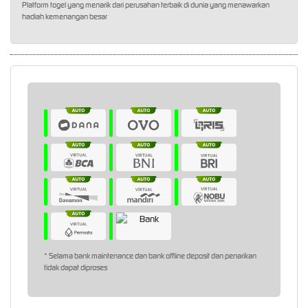
Platform togel yang menarik dari perusahan terbaik di dunia yang menawarkan
hadiah kemenangan besar
* Selama bank maintenance dan bank offline deposit dan penarikan
tidak dapat diproses