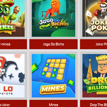
t-mines
Jogo Do Bicho
Joker P
lo Joker
Mines
Drop The Bil