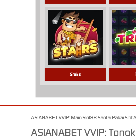
Stairs
ASIANABET VVIP: Main Slot88 Santai Pakai Slot 
ASIANABET VVIP: Tongk