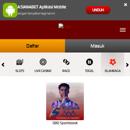
×
ASIANABET Aplikasi Mobile
UNDUH
Jangan tampilkan lagi hari ini
Daftar
Masuk
MES
SLOTS
LIVE CASINO
RACE
TOGEL
OLAHRAGA
C
SBO Sportsbook