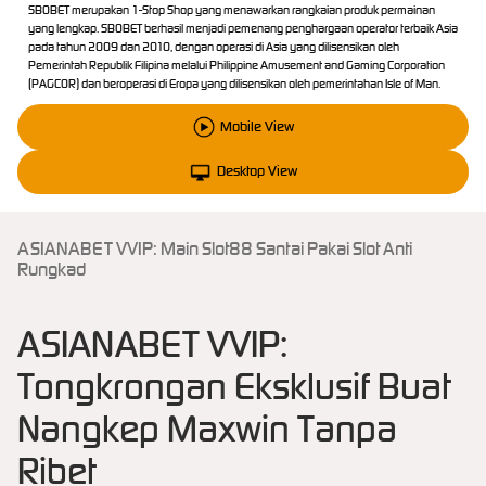
SBOBET merupakan 1-Stop Shop yang menawarkan rangkaian produk permainan
yang lengkap. SBOBET berhasil menjadi pemenang penghargaan operator terbaik Asia
pada tahun 2009 dan 2010, dengan operasi di Asia yang dilisensikan oleh
Pemerintah Republik Filipina melalui Philippine Amusement and Gaming Corporation
(PAGCOR) dan beroperasi di Eropa yang dilisensikan oleh pemerintahan Isle of Man.
Mobile View
Desktop View
ASIANABET VVIP: Main Slot88 Santai Pakai Slot Anti
Rungkad
ASIANABET VVIP:
Tongkrongan Eksklusif Buat
Nangkep Maxwin Tanpa
Ribet