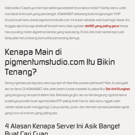
Halo bosku! Capek ya main tapi saldonya kesedot terus sama mesin? Santai, kamu udah
mendarat di tempat yang pas banget. ASIANABET sekarang buka tongkrongan VVIP
khusus buat kamu lewat pigmentumstudio.com. Ini bukan sekadar web buat login biasa, lho.
Anggap aja ini lounge eksklusif tempat kamu bisa nyobain
slot88 yang paling gacor
tanpa
harus pusing mikirin algoritma bandar yang suka iseng. Di sini, kita main santai tapi cuan
tetap jalan terus bareng komunitas pemenang lainnya.
Kenapa Main di
pigmentumstudio.com Itu Bikin
Tenang?
Sering ngerasa pas lagi seru-serunya spin eh tiba-tiba putaran jadi berat? Nah, itu penyakit
server lama. Di ASIANABET, kita udah basmi tuntas masalah itu pakai fitur
Slot Anti Rungkad
yang langsung nempel di sistem kita. Bahasanya gini: server kita langsung ngobrol sama
pusatnya provider buat ngambil data RTP paling fresh hari ini. Jadi, kamu nggak usah
nebak-nebak buah manggis lagi. Cukup pantau, putar, dan nikmatin sensasi perkalian gede
yang turun di momen yang paling pas.
4 Alasan Kenapa Server Ini Asik Banget
Buat Cari Cuan