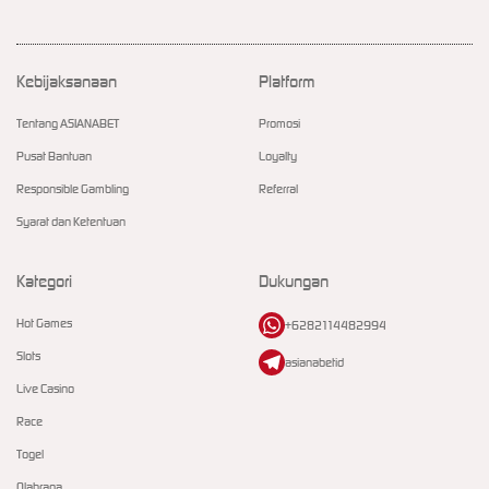
Kebijaksanaan
Platform
Tentang ASIANABET
Promosi
Pusat Bantuan
Loyalty
Responsible Gambling
Referral
Syarat dan Ketentuan
Kategori
Dukungan
Hot Games
+6282114482994
Slots
asianabetid
Live Casino
Race
Togel
Olahraga