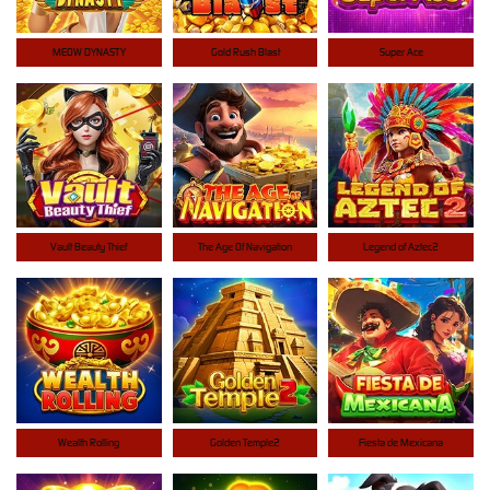
MEOW DYNASTY
Gold Rush Blast
Super Ace
Vault Beauty Thief
The Age Of Navigation
Legend of Aztec2
Wealth Rolling
Golden Temple2
Fiesta de Mexicana