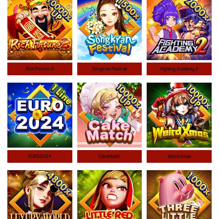
Rich Fortune 2
Songkran Festival
Fighting Academy 2
EURO2024
CakeMatch
Weird Xmas