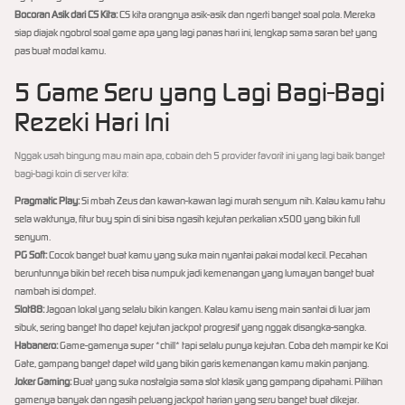
Bocoran Asik dari CS Kita:
CS kita orangnya asik-asik dan ngerti banget soal pola. Mereka
siap diajak ngobrol soal game apa yang lagi panas hari ini, lengkap sama saran bet yang
pas buat modal kamu.
5 Game Seru yang Lagi Bagi-Bagi
Rezeki Hari Ini
Nggak usah bingung mau main apa, cobain deh 5 provider favorit ini yang lagi baik banget
bagi-bagi koin di server kita:
Pragmatic Play:
Si mbah Zeus dan kawan-kawan lagi murah senyum nih. Kalau kamu tahu
sela waktunya, fitur buy spin di sini bisa ngasih kejutan perkalian x500 yang bikin full
senyum.
PG Soft:
Cocok banget buat kamu yang suka main nyantai pakai modal kecil. Pecahan
beruntunnya bikin bet receh bisa numpuk jadi kemenangan yang lumayan banget buat
nambah isi dompet.
Slot88:
Jagoan lokal yang selalu bikin kangen. Kalau kamu iseng main santai di luar jam
sibuk, sering banget lho dapet kejutan jackpot progresif yang nggak disangka-sangka.
Habanero:
Game-gamenya super *chill* tapi selalu punya kejutan. Coba deh mampir ke Koi
Gate, gampang banget dapet wild yang bikin garis kemenangan kamu makin panjang.
Joker Gaming:
Buat yang suka nostalgia sama slot klasik yang gampang dipahami. Pilihan
gamenya banyak dan ngasih peluang jackpot harian yang seru banget buat dikejar.