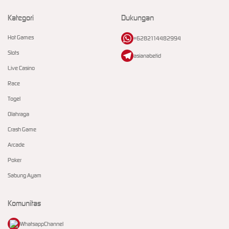
Kategori
Dukungan
Hot Games
+6282114482994
Slots
asianabetid
Live Casino
Race
Togel
Olahraga
Crash Game
Arcade
Poker
Sabung Ayam
Komunitas
WhatsappChannel