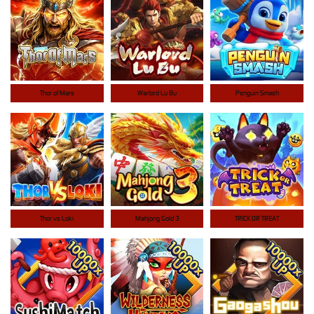
Thor of Mars
Warlord Lu Bu
Penguin Smash
Thor vs Loki
Mahjong Gold 3
TRICK OR TREAT