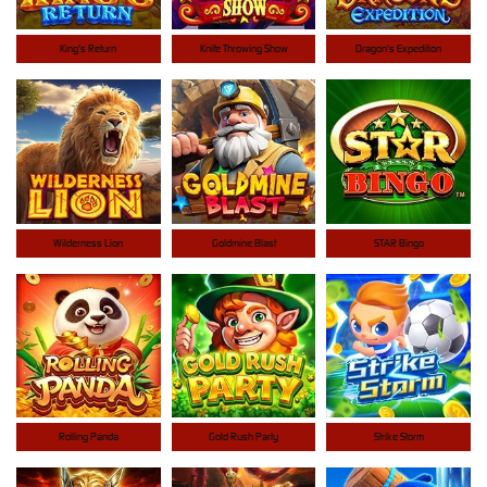
King's Return
Knife Throwing Show
Dragon's Expedition
Wilderness Lion
Goldmine Blast
STAR Bingo
Rolling Panda
Gold Rush Party
Strike Storm