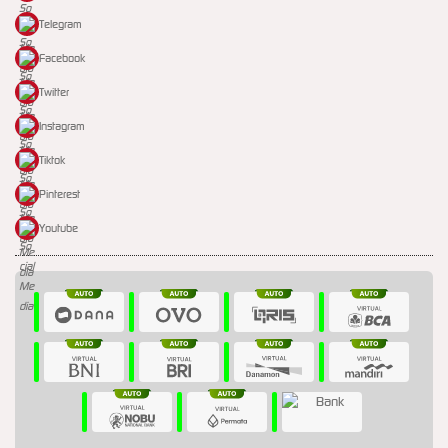
Telegram
Facebook
Twitter
Instagram
Tiktok
Pinterest
Youtube