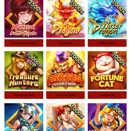
Mansion Battle Royale
Fire Dragon
Water Dragon
Treasure Hunters
Circus-Lucky Mix
Fortune Cat