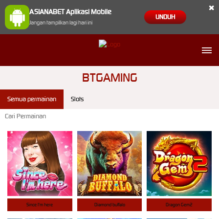
×
ASIANABET Aplikasi Mobile
UNDUH
Jangan tampilkan lagi hari ini
BTGAMING
Semua permainan
Slots
Since I'm here
Diamond buffalo
Dragon Gem2