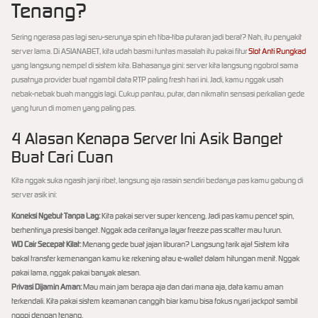
Tenang?
Sering ngerasa pas lagi seru-serunya spin eh tiba-tiba putaran jadi berat? Nah, itu penyakit
server lama. Di ASIANABET, kita udah basmi tuntas masalah itu pakai fitur
Slot Anti Rungkad
yang langsung nempel di sistem kita. Bahasanya gini: server kita langsung ngobrol sama
pusatnya provider buat ngambil data RTP paling fresh hari ini. Jadi, kamu nggak usah
nebak-nebak buah manggis lagi. Cukup pantau, putar, dan nikmatin sensasi perkalian gede
yang turun di momen yang paling pas.
4 Alasan Kenapa Server Ini Asik Banget
Buat Cari Cuan
Kita nggak suka ngasih janji ribet, langsung aja rasain sendiri bedanya pas kamu gabung di
server asik ini:
Koneksi Ngebut Tanpa Lag:
Kita pakai server super kenceng. Jadi pas kamu pencet spin,
berhentinya presisi banget. Nggak ada ceritanya layar freeze pas scatter mau turun.
WD Cair Secepat Kilat:
Menang gede buat jajan liburan? Langsung tarik aja! Sistem kita
bakal transfer kemenangan kamu ke rekening atau e-wallet dalam hitungan menit. Nggak
pakai lama, nggak pakai banyak alesan.
Privasi Dijamin Aman:
Mau main jam berapa aja dan dari mana aja, data kamu aman
terkendali. Kita pakai sistem keamanan canggih biar kamu bisa fokus nyari jackpot sambil
ngopi dengan tenang.