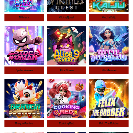
DJ Maxx
Viking Quest
Mecha Kaiju
Spider Woman
Alice Dream
Little Mermaid
Dragon Festive
Cooking Red
Felix The Robber