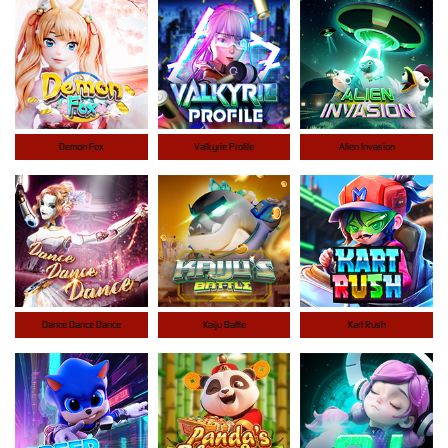
Demon Fox
Valkyrie Profile
Alien Invasion
Dance Dance Dance
Kaiju Battle
Kart Rush