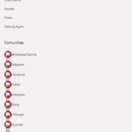
Arcade
Poker
Sabung Ayam
Komunitas
WhatsappChannel
Telegram
Facebook
Twitter
Instagram
Tiktok
Pinterest
Youtube