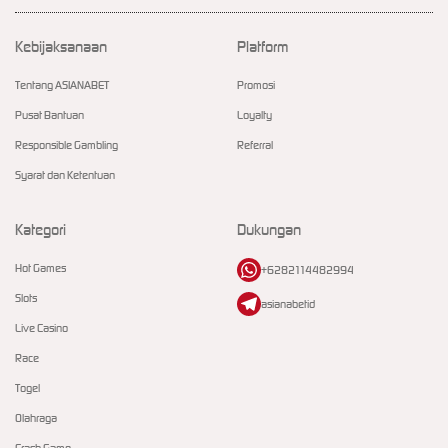
Kebijaksanaan
Platform
Tentang ASIANABET
Promosi
Pusat Bantuan
Loyalty
Responsible Gambling
Referral
Syarat dan Ketentuan
Kategori
Dukungan
Hot Games
+6282114482994
Slots
asianabetid
Live Casino
Race
Togel
Olahraga
Crash Game