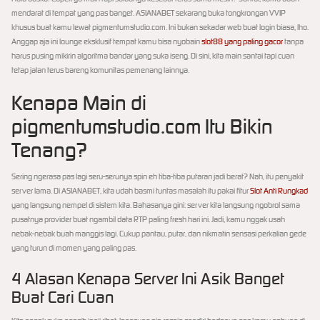
mendarat di tempat yang pas banget. ASIANABET sekarang buka tongkrongan VVIP
khusus buat kamu lewat pigmentumstudio.com. Ini bukan sekadar web buat login biasa, lho.
Anggap aja ini lounge eksklusif tempat kamu bisa nyobain
slot88 yang paling gacor
tanpa
harus pusing mikirin algoritma bandar yang suka iseng. Di sini, kita main santai tapi cuan
tetap jalan terus bareng komunitas pemenang lainnya.
Kenapa Main di
pigmentumstudio.com Itu Bikin
Tenang?
Sering ngerasa pas lagi seru-serunya spin eh tiba-tiba putaran jadi berat? Nah, itu penyakit
server lama. Di ASIANABET, kita udah basmi tuntas masalah itu pakai fitur
Slot Anti Rungkad
yang langsung nempel di sistem kita. Bahasanya gini: server kita langsung ngobrol sama
pusatnya provider buat ngambil data RTP paling fresh hari ini. Jadi, kamu nggak usah
nebak-nebak buah manggis lagi. Cukup pantau, putar, dan nikmatin sensasi perkalian gede
yang turun di momen yang paling pas.
4 Alasan Kenapa Server Ini Asik Banget
Buat Cari Cuan