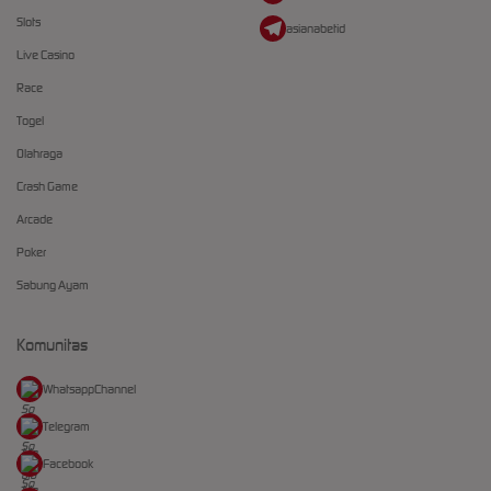
Slots
asianabetid
Live Casino
Race
Togel
Olahraga
Crash Game
Arcade
Poker
Sabung Ayam
Komunitas
WhatsappChannel
Telegram
Facebook