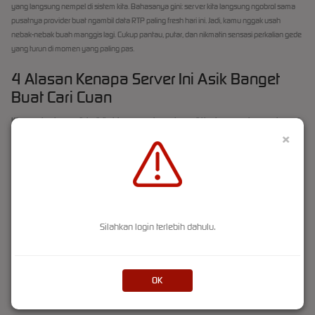
yang langsung nempel di sistem kita. Bahasanya gini: server kita langsung ngobrol sama
pusatnya provider buat ngambil data RTP paling fresh hari ini. Jadi, kamu nggak usah
nebak-nebak buah manggis lagi. Cukup pantau, putar, dan nikmatin sensasi perkalian gede
yang turun di momen yang paling pas.
4 Alasan Kenapa Server Ini Asik Banget
Buat Cari Cuan
Kita nggak suka ngasih janji ribet, langsung aja rasain sendiri bedanya pas kamu gabung di
server asik ini:
×
Koneksi Ngebut Tanpa Lag:
Kita pakai server super kenceng. Jadi pas kamu pencet spin,
berhentinya presisi banget. Nggak ada ceritanya layar freeze pas scatter mau turun.
WD Cair Secepat Kilat:
Menang gede buat jajan liburan? Langsung tarik aja! Sistem kita
bakal transfer kemenangan kamu ke rekening atau e-wallet dalam hitungan menit. Nggak
pakai lama, nggak pakai banyak alesan.
Privasi Dijamin Aman:
Mau main jam berapa aja dan dari mana aja, data kamu aman
Silahkan login terlebih dahulu.
terkendali. Kita pakai sistem keamanan canggih biar kamu bisa fokus nyari jackpot sambil
ngopi dengan tenang.
Bocoran Asik dari CS Kita:
CS kita orangnya asik-asik dan ngerti banget soal pola. Mereka
OK
siap diajak ngobrol soal game apa yang lagi panas hari ini, lengkap sama saran bet yang
pas buat modal kamu.