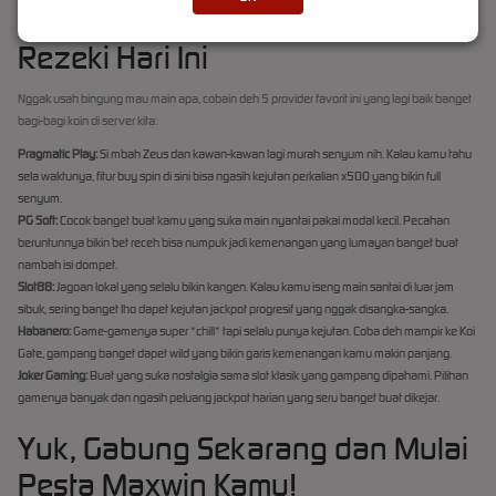
5 Game Seru yang Lagi Bagi-Bagi
Rezeki Hari Ini
Nggak usah bingung mau main apa, cobain deh 5 provider favorit ini yang lagi baik banget
bagi-bagi koin di server kita:
Pragmatic Play:
Si mbah Zeus dan kawan-kawan lagi murah senyum nih. Kalau kamu tahu
sela waktunya, fitur buy spin di sini bisa ngasih kejutan perkalian x500 yang bikin full
senyum.
PG Soft:
Cocok banget buat kamu yang suka main nyantai pakai modal kecil. Pecahan
beruntunnya bikin bet receh bisa numpuk jadi kemenangan yang lumayan banget buat
nambah isi dompet.
Slot88:
Jagoan lokal yang selalu bikin kangen. Kalau kamu iseng main santai di luar jam
sibuk, sering banget lho dapet kejutan jackpot progresif yang nggak disangka-sangka.
Habanero:
Game-gamenya super *chill* tapi selalu punya kejutan. Coba deh mampir ke Koi
Gate, gampang banget dapet wild yang bikin garis kemenangan kamu makin panjang.
Joker Gaming:
Buat yang suka nostalgia sama slot klasik yang gampang dipahami. Pilihan
gamenya banyak dan ngasih peluang jackpot harian yang seru banget buat dikejar.
Yuk, Gabung Sekarang dan Mulai
Pesta Maxwin Kamu!