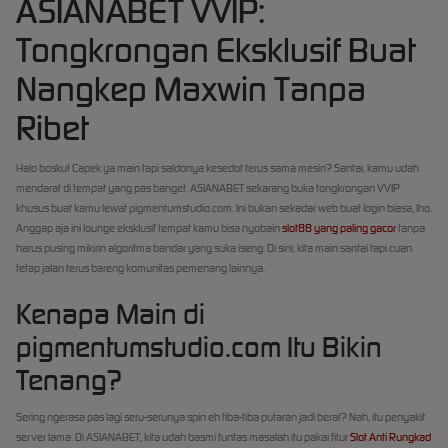
ASIANABET VVIP:
Tongkrongan Eksklusif Buat
Nangkep Maxwin Tanpa
Ribet
Halo bosku! Capek ya main tapi saldonya kesedot terus sama mesin? Santai, kamu udah
mendarat di tempat yang pas banget. ASIANABET sekarang buka tongkrongan VVIP
khusus buat kamu lewat pigmentumstudio.com. Ini bukan sekadar web buat login biasa, lho.
Anggap aja ini lounge eksklusif tempat kamu bisa nyobain
slot88 yang paling gacor
tanpa
harus pusing mikirin algoritma bandar yang suka iseng. Di sini, kita main santai tapi cuan
tetap jalan terus bareng komunitas pemenang lainnya.
Kenapa Main di
pigmentumstudio.com Itu Bikin
Tenang?
Sering ngerasa pas lagi seru-serunya spin eh tiba-tiba putaran jadi berat? Nah, itu penyakit
server lama. Di ASIANABET, kita udah basmi tuntas masalah itu pakai fitur
Slot Anti Rungkad