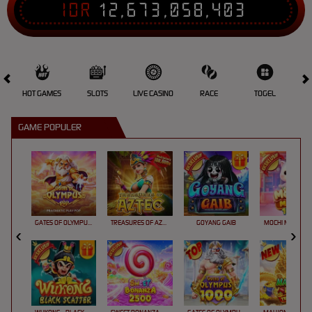
IDR
12,673,058,403
HOT GAMES
SLOTS
LIVE CASINO
RACE
TOGEL
OL
GAME POPULER
GATES OF OLYMPUS POP
TREASURES OF AZTEC
GOYANG GAIB
MOCHI MANIA 1