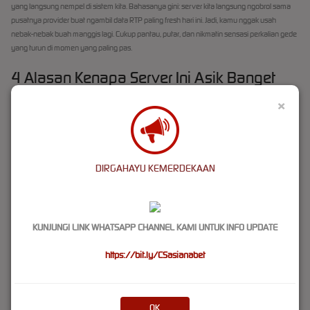
yang langsung nempel di sistem kita. Bahasanya gini: server kita langsung ngobrol sama
pusatnya provider buat ngambil data RTP paling fresh hari ini. Jadi, kamu nggak usah
nebak-nebak buah manggis lagi. Cukup pantau, putar, dan nikmatin sensasi perkalian gede
yang turun di momen yang paling pas.
4 Alasan Kenapa Server Ini Asik Banget
Buat Cari Cuan
×
Kita nggak suka ngasih janji ribet, langsung aja rasain sendiri bedanya pas kamu gabung di
server asik ini:
Koneksi Ngebut Tanpa Lag:
Kita pakai server super kenceng. Jadi pas kamu pencet spin,
DIRGAHAYU KEMERDEKAAN
berhentinya presisi banget. Nggak ada ceritanya layar freeze pas scatter mau turun.
WD Cair Secepat Kilat:
Menang gede buat jajan liburan? Langsung tarik aja! Sistem kita
bakal transfer kemenangan kamu ke rekening atau e-wallet dalam hitungan menit. Nggak
pakai lama, nggak pakai banyak alesan.
Privasi Dijamin Aman:
Mau main jam berapa aja dan dari mana aja, data kamu aman
KUNJUNGI LINK WHATSAPP CHANNEL KAMI UNTUK INFO UPDATE
terkendali. Kita pakai sistem keamanan canggih biar kamu bisa fokus nyari jackpot sambil
ngopi dengan tenang.
https://bit.ly/CSasianabet
Bocoran Asik dari CS Kita:
CS kita orangnya asik-asik dan ngerti banget soal pola. Mereka
siap diajak ngobrol soal game apa yang lagi panas hari ini, lengkap sama saran bet yang
pas buat modal kamu.
OK