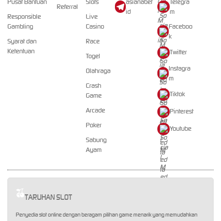
Pusat Bantuan
Slots
asianabet
Telegra
Referral
id
m
Responsible
Live
Gambling
Casino
Faceboo
k
Syarat dan
Race
Ketentuan
Twitter
Togel
Instagra
Olahraga
m
Crash
Tiktok
Game
Arcade
Pinterest
Poker
Youtube
Sabung
Ayam
TARUHAN SLOT
Penyedia slot online dengan beragam pilihan game menarik yang memudahkan