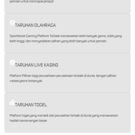
pemain untuk mencapai jackpot
TARUHAN OLAHRAGA
Sportsbook Gaming Platform Terbaik menawarkan lebih banyak game, odds yang
lebih tinggi, dan menyediakan pilihan yang lebih banyak untuk pemain.
TARUHAN LIVE KASINO
Platform Pilihan bagi perusahaan-perusahaan terbaik di dunia, dengan pilihan
variasi game terbanyak
TARUHAN TOGEL
Platform togel yang menarik dari perusahan terbaik di dunia yang menawarkan
hadiah kemenangan besar