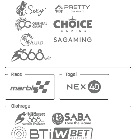
Race
Togel
Olahraga