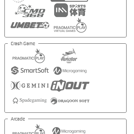
Crash Game
Arcade