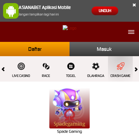
×
ASIANABET Aplikasi Mobile
UNDUH
Jangan tampilkan lagi hari ini
Daftar
Masuk
S
LIVE CASINO
RACE
TOGEL
OLAHRAGA
CRASH GAME
Spade Gaming