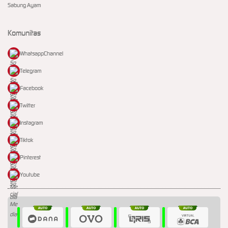
Sabung Ayam
Komunitas
WhatsappChannel
Telegram
Facebook
Twitter
Instagram
Tiktok
Pinterest
Youtube