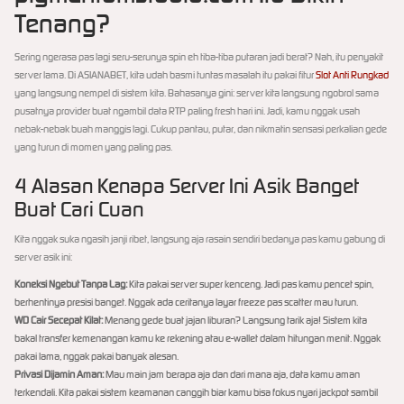
Tenang?
Sering ngerasa pas lagi seru-serunya spin eh tiba-tiba putaran jadi berat? Nah, itu penyakit
server lama. Di ASIANABET, kita udah basmi tuntas masalah itu pakai fitur
Slot Anti Rungkad
yang langsung nempel di sistem kita. Bahasanya gini: server kita langsung ngobrol sama
pusatnya provider buat ngambil data RTP paling fresh hari ini. Jadi, kamu nggak usah
nebak-nebak buah manggis lagi. Cukup pantau, putar, dan nikmatin sensasi perkalian gede
yang turun di momen yang paling pas.
4 Alasan Kenapa Server Ini Asik Banget
Buat Cari Cuan
Kita nggak suka ngasih janji ribet, langsung aja rasain sendiri bedanya pas kamu gabung di
server asik ini:
Koneksi Ngebut Tanpa Lag:
Kita pakai server super kenceng. Jadi pas kamu pencet spin,
berhentinya presisi banget. Nggak ada ceritanya layar freeze pas scatter mau turun.
WD Cair Secepat Kilat:
Menang gede buat jajan liburan? Langsung tarik aja! Sistem kita
bakal transfer kemenangan kamu ke rekening atau e-wallet dalam hitungan menit. Nggak
pakai lama, nggak pakai banyak alesan.
Privasi Dijamin Aman:
Mau main jam berapa aja dan dari mana aja, data kamu aman
terkendali. Kita pakai sistem keamanan canggih biar kamu bisa fokus nyari jackpot sambil