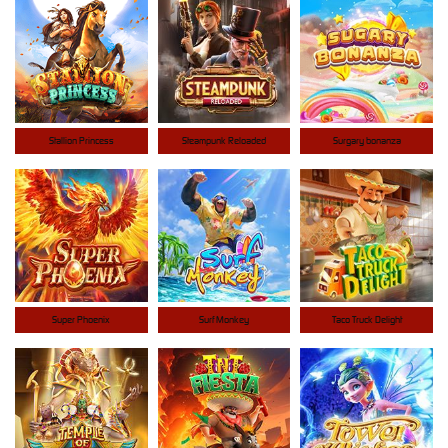
Stallion Princess
Steampunk Reloaded
Surgary bonanza
Super Phoenix
Surf Monkey
Taco Truck Delight