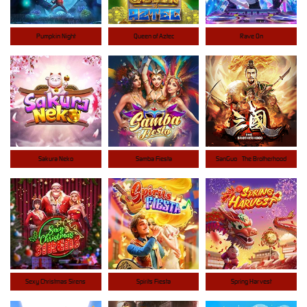
Pumpkin Night
Queen of Aztec
Rave On
Sakura Neko
Samba Fiesta
SanGuo - The Brotherhood
Sexy Christmas Sirens
Spirits Fiesta
Spring Harvest