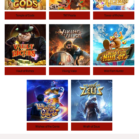
Temple of Gods
TNT Fiesta
Tower of Riches
Vault of Riches
Viking Valor
Wild Fish Hunter
Wishes of the Genie
Wrath of Zeus