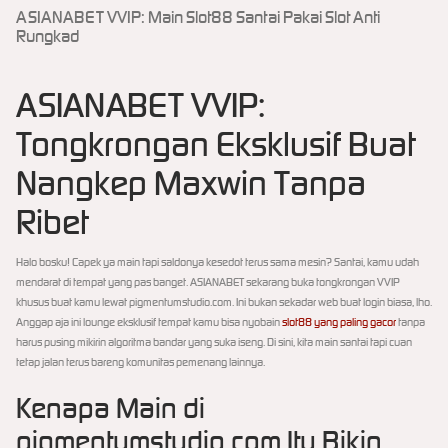
ASIANABET VVIP: Main Slot88 Santai Pakai Slot Anti
Rungkad
ASIANABET VVIP:
Tongkrongan Eksklusif Buat
Nangkep Maxwin Tanpa
Ribet
Halo bosku! Capek ya main tapi saldonya kesedot terus sama mesin? Santai, kamu udah
mendarat di tempat yang pas banget. ASIANABET sekarang buka tongkrongan VVIP
khusus buat kamu lewat pigmentumstudio.com. Ini bukan sekadar web buat login biasa, lho.
Anggap aja ini lounge eksklusif tempat kamu bisa nyobain
slot88 yang paling gacor
tanpa
harus pusing mikirin algoritma bandar yang suka iseng. Di sini, kita main santai tapi cuan
tetap jalan terus bareng komunitas pemenang lainnya.
Kenapa Main di
pigmentumstudio.com Itu Bikin