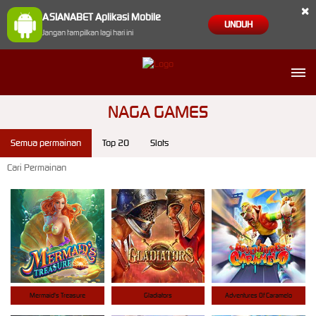
×
ASIANABET Aplikasi Mobile
UNDUH
Jangan tampilkan lagi hari ini
NAGA GAMES
Semua permainan
Top 20
Slots
Mermaid's Treasure
Gladiators
Adventures Of Caramelo