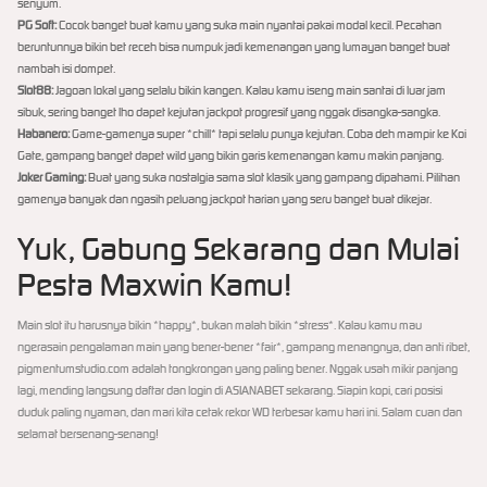
senyum.
PG Soft:
Cocok banget buat kamu yang suka main nyantai pakai modal kecil. Pecahan
beruntunnya bikin bet receh bisa numpuk jadi kemenangan yang lumayan banget buat
nambah isi dompet.
Slot88:
Jagoan lokal yang selalu bikin kangen. Kalau kamu iseng main santai di luar jam
sibuk, sering banget lho dapet kejutan jackpot progresif yang nggak disangka-sangka.
Habanero:
Game-gamenya super *chill* tapi selalu punya kejutan. Coba deh mampir ke Koi
Gate, gampang banget dapet wild yang bikin garis kemenangan kamu makin panjang.
Joker Gaming:
Buat yang suka nostalgia sama slot klasik yang gampang dipahami. Pilihan
gamenya banyak dan ngasih peluang jackpot harian yang seru banget buat dikejar.
Yuk, Gabung Sekarang dan Mulai
Pesta Maxwin Kamu!
Main slot itu harusnya bikin *happy*, bukan malah bikin *stress*. Kalau kamu mau
ngerasain pengalaman main yang bener-bener *fair*, gampang menangnya, dan anti ribet,
pigmentumstudio.com adalah tongkrongan yang paling bener. Nggak usah mikir panjang
lagi, mending langsung daftar dan login di ASIANABET sekarang. Siapin kopi, cari posisi
duduk paling nyaman, dan mari kita cetak rekor WD terbesar kamu hari ini. Salam cuan dan
selamat bersenang-senang!