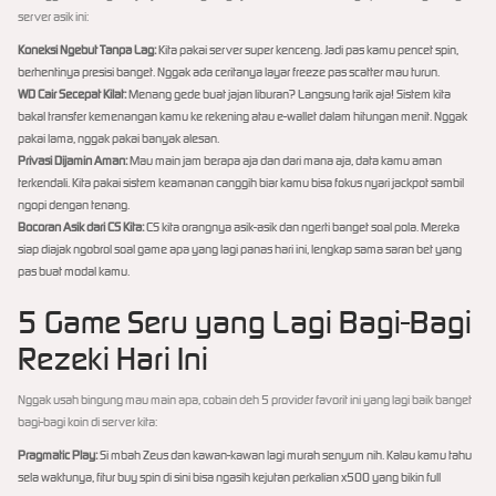
server asik ini:
Koneksi Ngebut Tanpa Lag:
Kita pakai server super kenceng. Jadi pas kamu pencet spin,
berhentinya presisi banget. Nggak ada ceritanya layar freeze pas scatter mau turun.
WD Cair Secepat Kilat:
Menang gede buat jajan liburan? Langsung tarik aja! Sistem kita
bakal transfer kemenangan kamu ke rekening atau e-wallet dalam hitungan menit. Nggak
pakai lama, nggak pakai banyak alesan.
Privasi Dijamin Aman:
Mau main jam berapa aja dan dari mana aja, data kamu aman
terkendali. Kita pakai sistem keamanan canggih biar kamu bisa fokus nyari jackpot sambil
ngopi dengan tenang.
Bocoran Asik dari CS Kita:
CS kita orangnya asik-asik dan ngerti banget soal pola. Mereka
siap diajak ngobrol soal game apa yang lagi panas hari ini, lengkap sama saran bet yang
pas buat modal kamu.
5 Game Seru yang Lagi Bagi-Bagi
Rezeki Hari Ini
Nggak usah bingung mau main apa, cobain deh 5 provider favorit ini yang lagi baik banget
bagi-bagi koin di server kita:
Pragmatic Play:
Si mbah Zeus dan kawan-kawan lagi murah senyum nih. Kalau kamu tahu
sela waktunya, fitur buy spin di sini bisa ngasih kejutan perkalian x500 yang bikin full