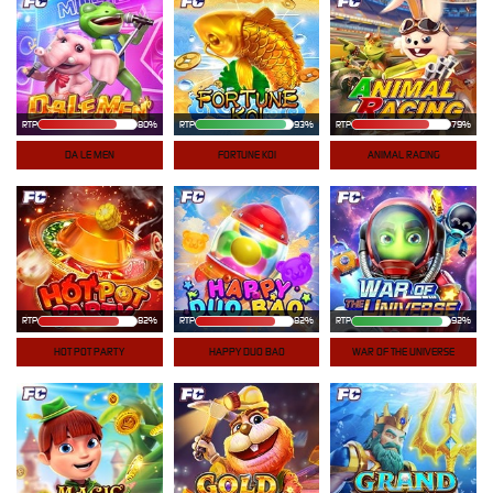
RTP
80%
RTP
93%
RTP
79%
DA LE MEN
FORTUNE KOI
ANIMAL RACING
RTP
82%
RTP
82%
RTP
92%
HOT POT PARTY
HAPPY DUO BAO
WAR OF THE UNIVERSE