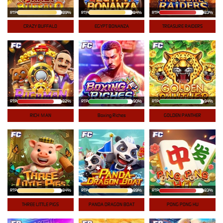
RTP
89%
RTP
84%
RTP
83%
CRAZY BUFFALO
EGYPT BONANZA
TREASURE RAIDERS
RTP
82%
RTP
90%
RTP
94%
RICH ＭAN
Boxing Riches
GOLDEN PANTHER
RTP
84%
RTP
89%
RTP
83%
THREE LITTLE PIGS
PANDA DRAGON BOAT
PONG PONG HU