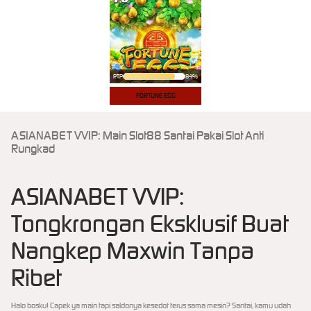
RTP
84%
FORTUNE EGG
ASIANABET VVIP: Main Slot88 Santai Pakai Slot Anti
Rungkad
ASIANABET VVIP:
Tongkrongan Eksklusif Buat
Nangkep Maxwin Tanpa
Ribet
Halo bosku! Capek ya main tapi saldonya kesedot terus sama mesin? Santai, kamu udah