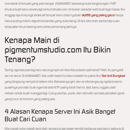
mendarat di tempat yang pas banget. ASIANABET sekarang buka tongkrongan VVIP
khusus buat kamu lewat pigmentumstudio.com. Ini bukan sekadar web buat login biasa, lho.
Anggap aja ini lounge eksklusif tempat kamu bisa nyobain
slot88 yang paling gacor
tanpa
harus pusing mikirin algoritma bandar yang suka iseng. Di sini, kita main santai tapi cuan
tetap jalan terus bareng komunitas pemenang lainnya.
Kenapa Main di
pigmentumstudio.com Itu Bikin
Tenang?
Sering ngerasa pas lagi seru-serunya spin eh tiba-tiba putaran jadi berat? Nah, itu penyakit
server lama. Di ASIANABET, kita udah basmi tuntas masalah itu pakai fitur
Slot Anti Rungkad
yang langsung nempel di sistem kita. Bahasanya gini: server kita langsung ngobrol sama
pusatnya provider buat ngambil data RTP paling fresh hari ini. Jadi, kamu nggak usah
nebak-nebak buah manggis lagi. Cukup pantau, putar, dan nikmatin sensasi perkalian gede
yang turun di momen yang paling pas.
4 Alasan Kenapa Server Ini Asik Banget
Buat Cari Cuan
Kita nggak suka ngasih janji ribet, langsung aja rasain sendiri bedanya pas kamu gabung di