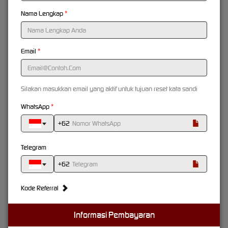
yang langsung nempel di sistem kita. Bahasanya gini: server kita langsung ngobrol sama
Nama Lengkap
pusatnya provider buat ngambil data RTP paling fresh hari ini. Jadi, kamu nggak usah
nebak-nebak buah manggis lagi. Cukup pantau, putar, dan nikmatin sensasi perkalian gede
yang turun di momen yang paling pas.
Email
4 Alasan Kenapa Server Ini Asik Banget
Buat Cari Cuan
Kita nggak suka ngasih janji ribet, langsung aja rasain sendiri bedanya pas kamu gabung di
Silakan masukkan email yang aktif untuk tujuan reset kata sandi
server asik ini:
WhatsApp
Koneksi Ngebut Tanpa Lag:
Kita pakai server super kenceng. Jadi pas kamu pencet spin,
berhentinya presisi banget. Nggak ada ceritanya layar freeze pas scatter mau turun.
+62
WD Cair Secepat Kilat:
Menang gede buat jajan liburan? Langsung tarik aja! Sistem kita
bakal transfer kemenangan kamu ke rekening atau e-wallet dalam hitungan menit. Nggak
Telegram
pakai lama, nggak pakai banyak alesan.
Privasi Dijamin Aman:
Mau main jam berapa aja dan dari mana aja, data kamu aman
+62
terkendali. Kita pakai sistem keamanan canggih biar kamu bisa fokus nyari jackpot sambil
ngopi dengan tenang.
Kode Referral
Bocoran Asik dari CS Kita:
CS kita orangnya asik-asik dan ngerti banget soal pola. Mereka
siap diajak ngobrol soal game apa yang lagi panas hari ini, lengkap sama saran bet yang
Informasi Pembayaran
pas buat modal kamu.