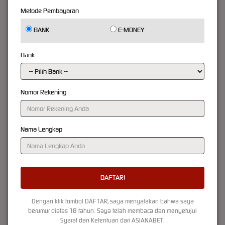
5 Game Seru yang Lagi Bagi-Bagi
Metode Pembayaran
Rezeki Hari Ini
BANK
E-MONEY
Nggak usah bingung mau main apa, cobain deh 5 provider favorit ini yang lagi baik banget
Bank
bagi-bagi koin di server kita:
Pragmatic Play:
Si mbah Zeus dan kawan-kawan lagi murah senyum nih. Kalau kamu tahu
sela waktunya, fitur buy spin di sini bisa ngasih kejutan perkalian x500 yang bikin full
senyum.
Nomor Rekening
PG Soft:
Cocok banget buat kamu yang suka main nyantai pakai modal kecil. Pecahan
beruntunnya bikin bet receh bisa numpuk jadi kemenangan yang lumayan banget buat
nambah isi dompet.
Nama Lengkap
Slot88:
Jagoan lokal yang selalu bikin kangen. Kalau kamu iseng main santai di luar jam
sibuk, sering banget lho dapet kejutan jackpot progresif yang nggak disangka-sangka.
Habanero:
Game-gamenya super *chill* tapi selalu punya kejutan. Coba deh mampir ke Koi
Gate, gampang banget dapet wild yang bikin garis kemenangan kamu makin panjang.
Joker Gaming:
Buat yang suka nostalgia sama slot klasik yang gampang dipahami. Pilihan
gamenya banyak dan ngasih peluang jackpot harian yang seru banget buat dikejar.
Yuk, Gabung Sekarang dan Mulai
Dengan klik tombol DAFTAR, saya menyatakan bahwa saya
berumur diatas 18 tahun. Saya telah membaca dan menyetujui
Pesta Maxwin Kamu!
Syarat dan Ketentuan dari ASIANABET.