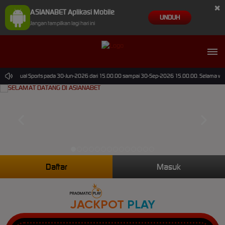
×
ASIANABET Aplikasi Mobile
UNDUH
Jangan tampilkan lagi hari ini
 PP Virtual Sports pada 30-Jun-2026 dari 15.00.00 sampai 30-Sep-2026 15.00.00. Selama waktu 
Daftar
Masuk
JACKPOT
PLAY